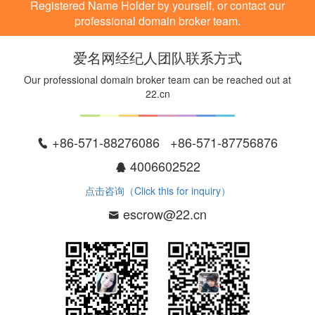
Registered Name Holder by yourself, or contact our
professional domain broker team.
爱名网经纪人团队联系方式
Our professional domain broker team can be reached out at
22.cn
+86-571-88276086 +86-571-87756876
4006602522
点击咨询（Click this for inquiry）
escrow@22.cn